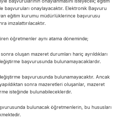
yle başvurularının onaylanmasını isteyecek; eğitim
nde başvuruları onaylayacaktır. Elektronik Başvuru
ayan eğitim kurumu müdürlüklerince başvurusu
 imzalattırılacaktır.
iştiren öğretmenler aynı atama döneminde;
 sonra oluşan mazeret durumları hariç ayrıldıkları
 değiştirme başvurusunda bulunamayacaklardır.
er değiştirme başvurusunda bulunamayacaktır. Ancak
ği yapıldıktan sonra mazeretleri oluşanlar, mazeret
rme isteğinde bulunabileceklerdir.
ği başvurusunda bulunacak öğretmenlerin, bu hususları
mektedir.