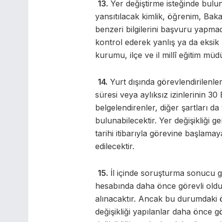
13.
Yer değiştirme isteğinde bul
yansıtılacak kimlik, öğrenim, Baka
benzeri bilgilerini başvuru yap
kontrol ederek yanlış ya da eksik b
kurumu, ilçe ve il millî eğitim müd
14.
Yurt dışında görevlendirilenler
süresi veya aylıksız izinlerinin 30
belgelendirenler, diğer şartları d
bulunabilecektir. Yer değişikliği 
tarihi itibarıyla görevine başlamay
edilecektir.
15.
İl içinde soruşturma sonucu gö
hesabında daha önce görevli olduk
alınacaktır. Ancak bu durumdaki ö
değişikliği yapılanlar daha önce g