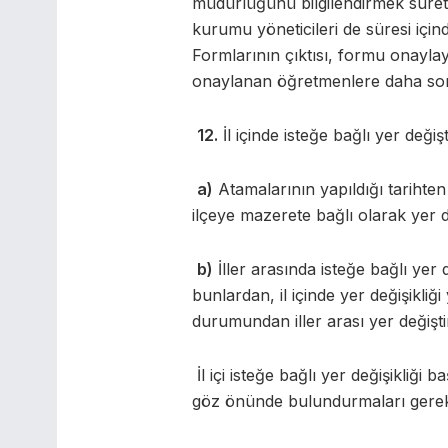
müdürlüğünü bilgilendirmek sureti
kurumu yöneticileri de süresi içi
Formlarının çıktısı, formu onayl
onaylanan öğretmenlere daha sonra
12.
İl içinde isteğe bağlı yer değ
a)
Atamalarının yapıldığı tarihten
ilçeye mazerete bağlı olarak yer
b)
İller arasında isteğe bağlı y
bunlardan, il içinde yer değişikli
durumundan iller arası yer değişti
İl içi isteğe bağlı yer değişikli
göz önünde bulundurmaları gerek