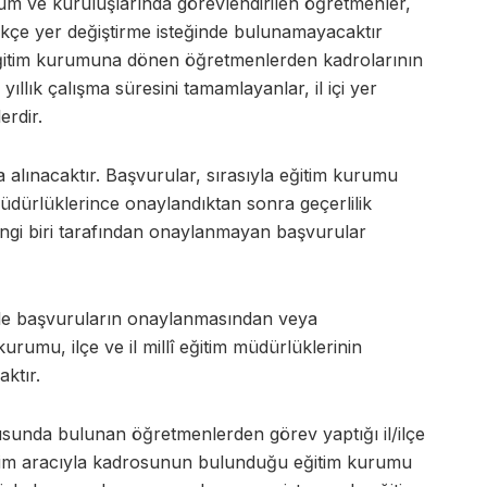
m ve kuruluşlarında görevlendirilen öğretmenler,
ikçe yer değiştirme isteğinde bulunamayacaktır
ğitim kurumuna dönen öğretmenlerden kadrolarının
llık çalışma süresini tamamlayanlar, il içi yer
erdir.
 alınacaktır. Başvurular, sırasıyla eğitim kurumu
 müdürlüklerince onaylandıktan sonra geçerlilik
ngi biri tarafından onaylanmayan başvurular
i ile başvuruların onaylanmasından veya
urumu, ilçe ve il millî eğitim müdürlüklerinin
caktır.
rusunda bulunan öğretmenlerden görev yaptığı il/ilçe
tişim aracıyla kadrosunun bulunduğu eğitim kurumu