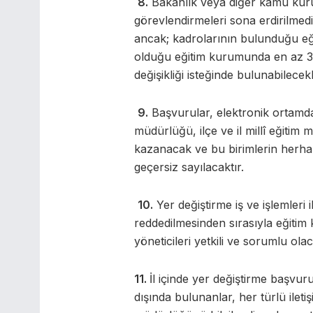
8.
Bakanlık veya diğer kamu kuru
görevlendirmeleri sona erdirilmed
ancak; kadrolarının bulunduğu e
olduğu eğitim kurumunda en az 3 yı
değişikliği isteğinde bulunabilecekl
9.
Başvurular, elektronik ortamda
müdürlüğü, ilçe ve il millî eğitim
kazanacak ve bu birimlerin herha
geçersiz sayılacaktır.
10.
Yer değiştirme iş ve işlemler
reddedilmesinden sırasıyla eğitim k
yöneticileri yetkili ve sorumlu ola
11.
İl içinde yer değiştirme başvu
dışında bulunanlar, her türlü ile