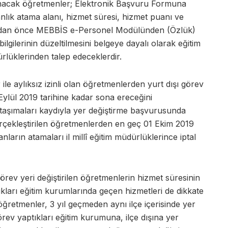
unacak öğretmenler; Elektronik Başvuru Formuna
nlık atama alanı, hizmet süresi, hizmet puanı ve
madan önce MEBBİS e-Personel Modülünden (Özlük)
ilgilerinin düzeltilmesini belgeye dayalı olarak eğitim
ürlüklerinden talep edeceklerdir.
 ile aylıksız izinli olan öğretmenlerden yurt dışı görev
 Eylül 2019 tarihine kadar sona ereceğini
a taşımaları kaydıyla yer değiştirme başvurusunda
gerçekleştirilen öğretmenlerden en geç 01 Ekim 2019
anların atamaları il millî eğitim müdürlüklerince iptal
rev yeri değiştirilen öğretmenlerin hizmet süresinin
ları eğitim kurumlarında geçen hizmetleri de dikkate
ğretmenler, 3 yıl geçmeden aynı ilçe içerisinde yer
örev yaptıkları eğitim kurumuna, ilçe dışına yer