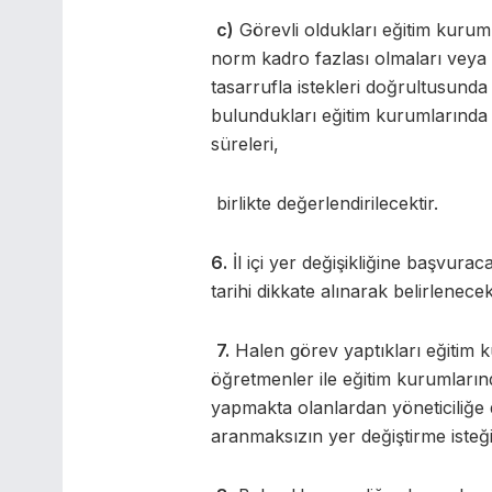
c)
Görevli oldukları eğitim kur
norm kadro fazlası olmaları veya h
tasarrufla istekleri doğrultusunda
bulundukları eğitim kurumlarında
süreleri,
birlikte değerlendirilecektir.
6.
İl içi yer değişikliğine başvur
tarihi dikkate alınarak belirlenecekt
7.
Halen görev yaptıkları eğitim 
öğretmenler ile eğitim kurumların
yapmakta olanlardan yöneticiliğe 
aranmaksızın yer değiştirme isteğ