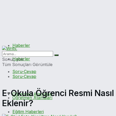
Haberler
Haberler
Sonuç yok
Tüm Sonuçları Görüntüle
Soru-Cevap
Soru-Cevap
E-Okula Öğrenci Resmi Nasıl
Öğretmen Atamaları
Öğretmen Atamaları
Eklenir?
Eğitim Haberleri