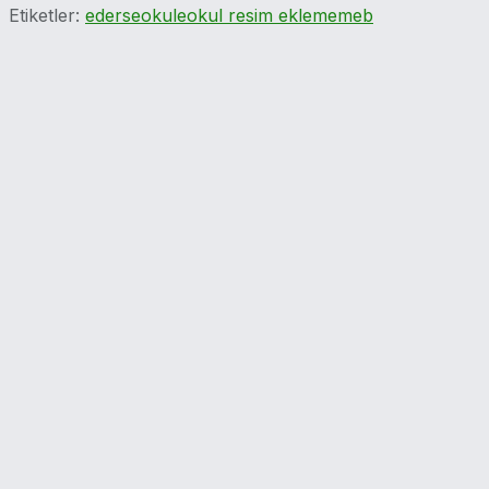
Etiketler:
eders
eokul
eokul resim ekleme
meb