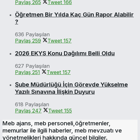
Paylaş
265
Tweet
166
Öğretmen Bir Yılda Kaç Gün Rapor Alabilir
?
636 Paylaşılan
Paylaş
259
Tweet
157
2026 EKYS Konu Dağılımı Belli Oldu
627 Paylaşılan
Paylaş
251
Tweet
157
Şube Müdürlüğü İçin Görevde Yükselme
Yazılı Sınavına İlişkin Duyuru
618 Paylaşılan
Paylaş
247
Tweet
155
Meb ajans, meb personeli,öğretmenler,
memurlar ile ilgili haberler, meb mevzuatı ve
yönetmelikleri hakkında güncel bilgiler.