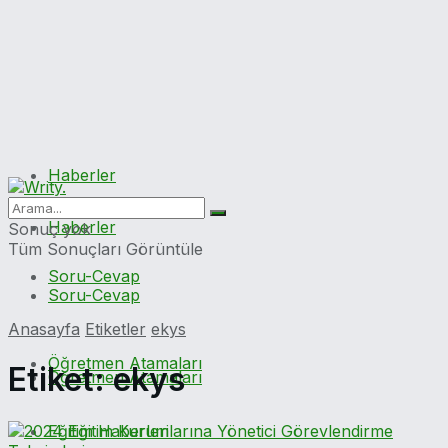
Haberler
Haberler
Sonuç yok
Tüm Sonuçları Görüntüle
Soru-Cevap
Soru-Cevap
Anasayfa
Etiketler
ekys
Öğretmen Atamaları
Etiket:
ekys
Öğretmen Atamaları
Eğitim Haberleri