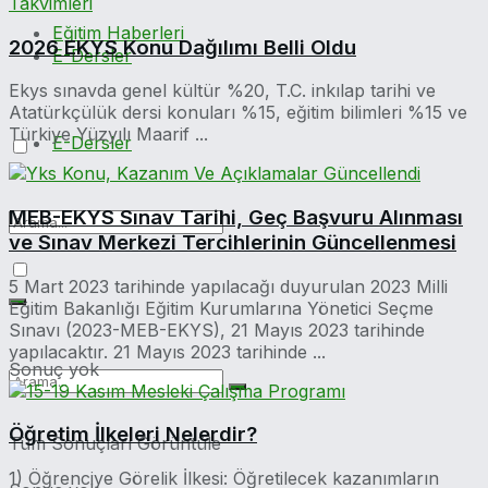
Eğitim Haberleri
2026 EKYS Konu Dağılımı Belli Oldu
E-Dersler
Ekys sınavda genel kültür %20, T.C. inkılap tarihi ve
Atatürkçülük dersi konuları %15, eğitim bilimleri %15 ve
Türkiye Yüzyılı Maarif ...
E-Dersler
MEB-EKYS Sınav Tarihi, Geç Başvuru Alınması
ve Sınav Merkezi Tercihlerinin Güncellenmesi
5 Mart 2023 tarihinde yapılacağı duyurulan 2023 Milli
Eğitim Bakanlığı Eğitim Kurumlarına Yönetici Seçme
Sınavı (2023-MEB-EKYS), 21 Mayıs 2023 tarihinde
yapılacaktır. 21 Mayıs 2023 tarihinde ...
Sonuç yok
Öğretim İlkeleri Nelerdir?
Tüm Sonuçları Görüntüle
1) Öğrenciye Görelik İlkesi: Öğretilecek kazanımların