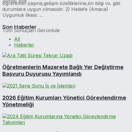
Sonuç yok
öğrencinin yaşına,gelişim özelliklerine,ön bilgi vs. gibi
durumlara uygun olmasıdır. 2) Hedefe (Amaca)
Uygunluk İlkesi: ...
Son Haberler
Tüm Sonuçları Görüntüle
All
Haberler
Öğretmenlerin Mazerete Bağlı Yer Değiştirme
Başvuru Duyurusu Yayımlandı
2026 Eğitim Kurumları Yönetici Görevlendirme
Yönetmeliği